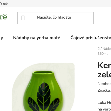
O nás
ly
Nádoby na yerba maté
Čajové príslušenst
Domov
/
Nádo
350ml
Ker
zel
Prieme
Neohod
hodnot
Značka
produk
Luka Ho
je
na yerb
0,0