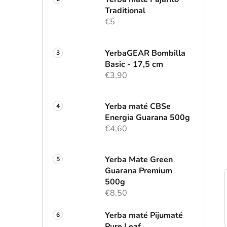
l
Traditional
€5
YerbaGEAR Bombilla
Basic - 17,5 cm
€3,90
Yerba maté CBSe
Energia Guarana 500g
€4,60
Yerba Mate Green
Guarana Premium
500g
€8,50
Yerba maté Pijumaté
Pure Leaf