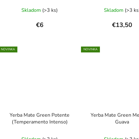
Priemerné
Skladom
(>3 ks)
Skladom
(>3 ks
hodnotenie
produktu
€6
€13,50
je
5,0
z
NOVINKA
NOVINKA
5
hviezdičiek.
Yerba Mate Green Potente
Yerba Mate Green Me
(Temperamento Intenso)
Guava