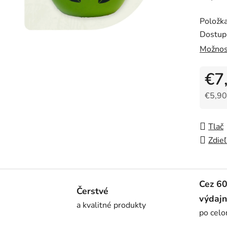
z
Položk
5
Dostup
hviezdi
Možnos
€7
€5,90
Jedno
Tlač
Zdieľ
Cez 6
Čerstvé
výdajn
a kvalitné produkty
po cel