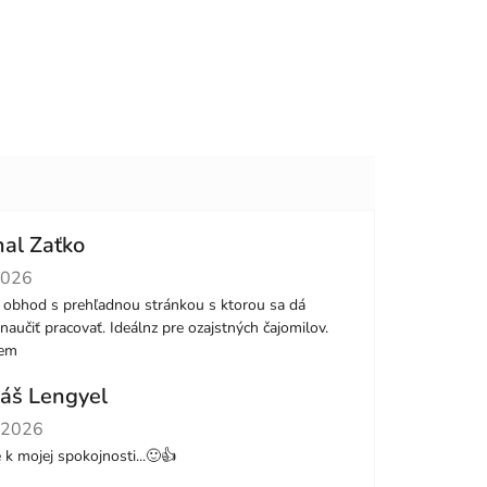
hal Zaťko
tenie obchodu je 5 z 5 hviezdičiek.
2026
 obhod s prehľadnou stránkou s ktorou sa dá
naučiť pracovať. Ideálnz pre ozajstných čajomilov.
jem
áš Lengyel
tenie obchodu je 5 z 5 hviezdičiek.
.2026
le k mojej spokojnosti...🙂👍