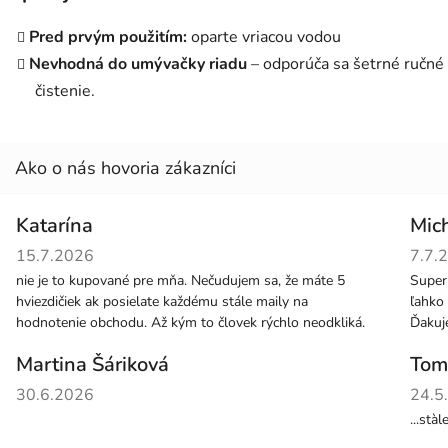
Pred prvým použitím:
oparte vriacou vodou
Nevhodná do umývačky riadu
– odporúča sa šetrné ručné
čistenie.
Katarína
Mic
Hodnotenie obchodu je 5 z 5 hviezdičiek.
Hodno
15.7.2026
7.7.
nie je to kupované pre mňa. Nečudujem sa, že máte 5
Super
hviezdičiek ak posielate každému stále maily na
ľahko 
hodnotenie obchodu. Až kým to človek rýchlo neodkliká.
Ďaku
Martina Šáriková
Tom
Hodnotenie obchodu je 5 z 5 hviezdičiek.
Hodno
30.6.2026
24.5
...stà