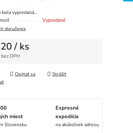
a bola vypredaná…
nosť
Vypredané
čiek.
ti doručenia
,20
/ ks
 bez DPH
tková cena:
Opýtať sa
Strážiť
ať
000
Expresná
ých miest
expedícia
om Slovensku
na akúkoľvek adresu