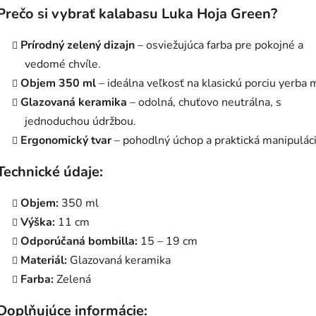
Prečo si vybrať kalabasu Luka Hoja Green?
Prírodný zelený dizajn
– osviežujúca farba pre pokojné a
vedomé chvíle.
Objem 350 ml
– ideálna veľkosť na klasickú porciu yerba 
Glazovaná keramika
– odolná, chuťovo neutrálna, s
jednoduchou údržbou.
Ergonomický tvar
– pohodlný úchop a praktická manipuláci
Technické údaje:
Objem:
350 ml
Výška:
11 cm
Odporúčaná bombilla:
15 – 19 cm
Materiál:
Glazovaná keramika
Farba:
Zelená
Doplňujúce informácie: