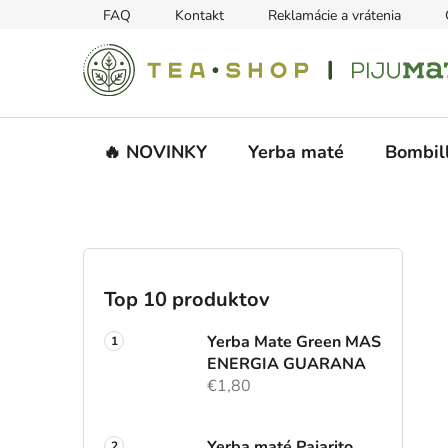
Prejsť
FAQ
Kontakt
Reklamácie a vrátenia
na
obsah
🔥 NOVINKY
Yerba maté
Bombil
B
o
č
Top 10 produktov
n
ý
Yerba Mate Green MAS
p
ENERGIA GUARANA
€1,80
a
n
e
Yerba maté Pajarito