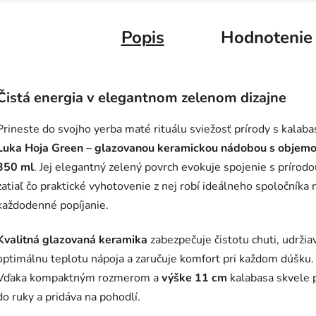
Popis
Hodnotenie
Čistá energia v elegantnom zelenom dizajne
Prineste do svojho yerba maté rituálu sviežosť prírody s kalab
Luka Hoja Green
–
glazovanou keramickou nádobou s objem
350 ml
. Jej elegantný zelený povrch evokuje spojenie s prírodo
zatiaľ čo praktické vyhotovenie z nej robí ideálneho spoločníka 
každodenné popíjanie.
Kvalitná glazovaná keramika
zabezpečuje čistotu chuti, udržia
optimálnu teplotu nápoja a zaručuje komfort pri každom dúšku.
Vďaka kompaktným rozmerom a
výške 11 cm
kalabasa skvele 
do ruky a pridáva na pohodlí.