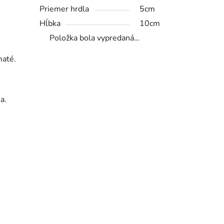
Priemer hrdla
5cm
Hĺbka
10cm
Položka bola vypredaná…
maté.
a.