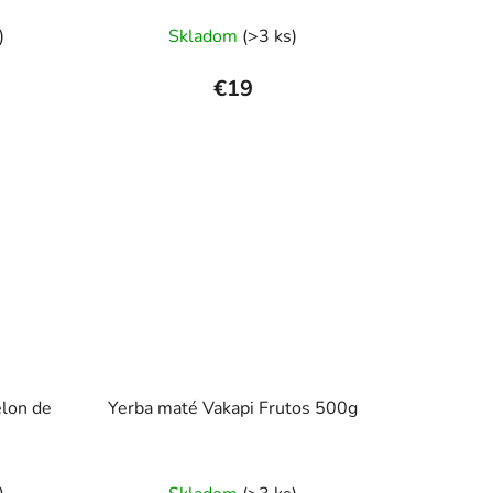
)
Skladom
(>3 ks)
€19
lon de
Yerba maté Vakapi Frutos 500g
Priemerné