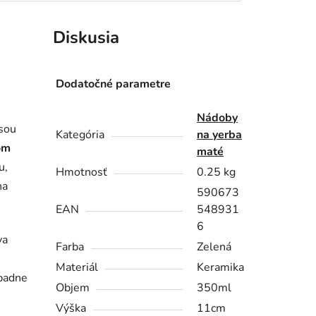
Diskusia
Dodatočné parametre
Nádoby
asou
Kategória
na yerba
om
maté
u,
Hmotnosť
0.25 kg
na
590673
EAN
548931
6
va
Farba
Zelená
Materiál
Keramika
padne
Objem
350ml
Výška
11cm