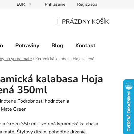
EUR
Prihlásenie
Registrácia
PRÁZDNY KOŠÍK
NÁKUPNÝ
KOŠÍK
vo
Potraviny
Blog
Kontakt
by na yerba maté
/
Keramická kalabasa Hoja zelená
amická kalabasa Hoja
ená 350ml
rné
notené
Podrobnosti hodnotenia
enie
:
Mate Green
tu
ja Green 350 ml – zelená keramická kalabasa
a maté. Štýlový dizajn, pohodlné držanie.