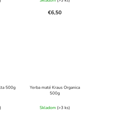
)
Skladom
(>3 ks)
hodnotenie
produktu
€6,50
je
5,0
z
5
hviezdičiek.
lta 500g
Yerba maté Kraus Organica
500g
rné
Priemerné
)
Skladom
(>3 ks)
enie
hodnotenie