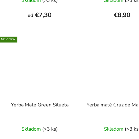
Skladom
(>3 ks)
Skladom
(>3 ks
€7,30
€8,90
od
NOVINKA
Yerba Mate Green Silueta
Yerba maté Cruz de Ma
Prieme
Skladom
(>3 ks)
Skladom
(>3 ks
hodnot