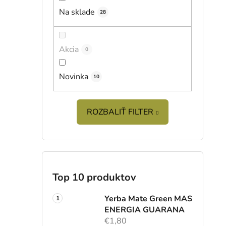
i
l
Na sklade
28
Akcia
0
Novinka
10
ROZBALIŤ FILTER
Top 10 produktov
Yerba Mate Green MAS
ENERGIA GUARANA
€1,80