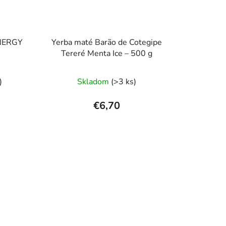
ENERGY
Yerba maté Barão de Cotegipe
Tereré Menta Ice – 500 g
rné
)
Skladom
(>3 ks)
enie
tu
€6,70
čiek.