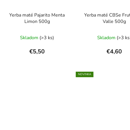
Yerba maté Pajarito Menta
Yerba maté CBSe Fru
Limon 500g
Valle 500g
Prieme
Skladom
(>3 ks)
Skladom
(>3 ks
hodnot
produk
€5,50
€4,60
je
5,0
z
NOVINKA
5
hviezdi