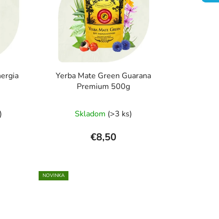
e
p
r
o
d
u
ergia
Yerba Mate Green Guarana
k
Premium 500g
t
rné
Priemerné
o
)
Skladom
(>3 ks)
enie
hodnotenie
v
tu
produktu
€8,50
je
5,0
z
NOVINKA
5
čiek.
hviezdičiek.