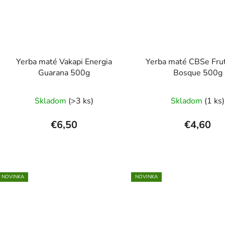
Yerba maté Vakapi Energia
Yerba maté CBSe Fru
Guarana 500g
Bosque 500g
Priemerné
Prieme
Skladom
(>3 ks)
Skladom
(1 ks)
hodnotenie
hodnot
produktu
produk
€6,50
€4,60
je
je
5,0
5,0
z
z
5
5
NOVINKA
NOVINKA
hviezdičiek.
hviezdi