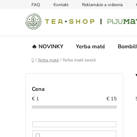
Prejsť
FAQ
Kontakt
Reklamácie a vrátenia
na
obsah
🔥 NOVINKY
Yerba maté
Bombil
Domov
/
Yerba maté
/
Yerba maté tereré
B
o
č
Cena
n
€
1
€
15
ý
p
a
n
e