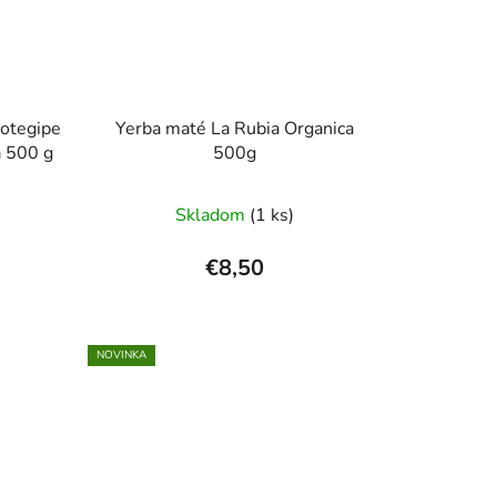
Cotegipe
Yerba maté La Rubia Organica
a 500 g
500g
Priemerné
Skladom
(1 ks)
hodnotenie
produktu
€8,50
je
5,0
z
NOVINKA
5
hviezdičiek.