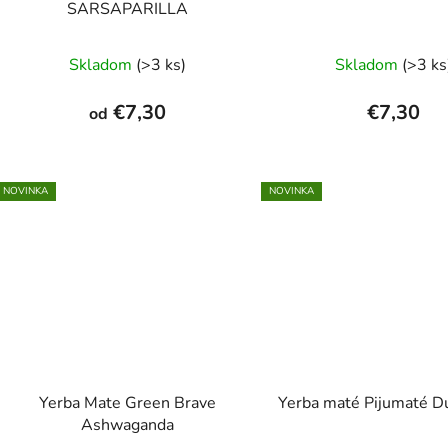
SARSAPARILLA
Priemerné
Skladom
(>3 ks)
Skladom
(>3 ks
hodnotenie
produktu
€7,30
€7,30
od
je
5,0
z
NOVINKA
NOVINKA
5
hviezdičiek.
Yerba Mate Green Brave
Yerba maté Pijumaté D
Ashwaganda