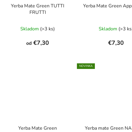
Yerba Mate Green TUTTI
Yerba Mate Green App
FRUTTI
Priemerné
Skladom
(>3 ks)
Skladom
(>3 ks
hodnotenie
produktu
€7,30
€7,30
od
je
5,0
z
NOVINKA
5
hviezdičiek.
Yerba Mate Green
Yerba mate Green N