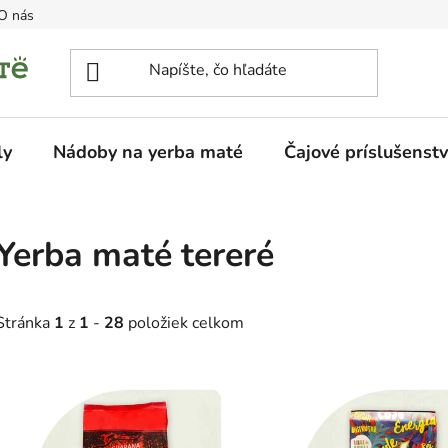
O nás
ly
Nádoby na yerba maté
Čajové príslušenst
Yerba maté tereré
Stránka
1
z
1
-
28
položiek celkom
V
ý
p