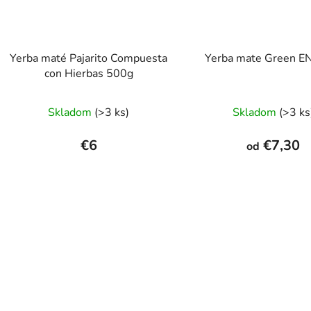
Yerba maté Pajarito Compuesta
Yerba mate Green 
con Hierbas 500g
Priemerné
Prieme
Skladom
(>3 ks)
Skladom
(>3 ks
hodnotenie
hodnot
produktu
produk
€6
€7,30
od
je
je
5,0
5,0
z
z
5
5
hviezdičiek.
hviezdi