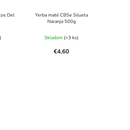
tos Del
Yerba maté CBSe Silueta
Naranja 500g
rné
Priemerné
)
Skladom
(>3 ks)
enie
hodnotenie
tu
produktu
€4,60
je
5,0
z
5
čiek.
hviezdičiek.