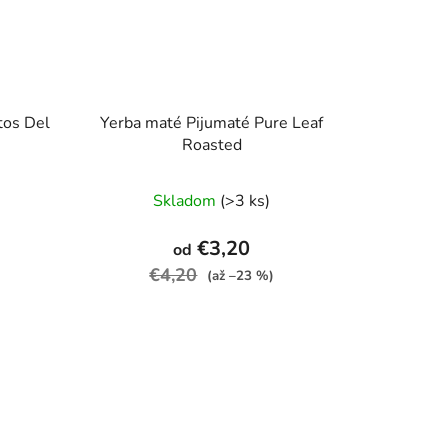
tos Del
Yerba maté Pijumaté Pure Leaf
Roasted
rné
Skladom
(>3 ks)
enie
tu
€3,20
od
€4,20
(až –23 %)
čiek.