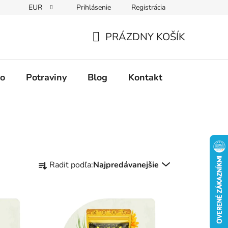
EUR
Prihlásenie
Registrácia
PRÁZDNY KOŠÍK
NÁKUPNÝ
KOŠÍK
vo
Potraviny
Blog
Kontakt
R
Radiť podľa:
Najpredávanejšie
a
d
e
n
i