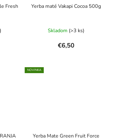
le Fresh
Yerba maté Vakapi Cocoa 500g
Priemerné
)
Skladom
(>3 ks)
hodnotenie
produktu
€6,50
je
2,0
z
NOVINKA
5
hviezdičiek.
ARANJA
Yerba Mate Green Fruit Force