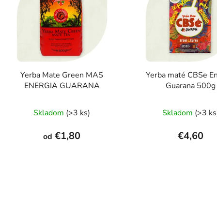
s
p
r
o
d
Yerba Mate Green MAS
Yerba maté CBSe En
u
ENERGIA GUARANA
Guarana 500g
k
Priemerné
Prieme
t
Skladom
(>3 ks)
Skladom
(>3 ks
hodnotenie
hodnot
o
v
produktu
produk
€1,80
€4,60
od
je
je
4,9
4,7
z
z
5
5
hviezdičiek.
hviezdi