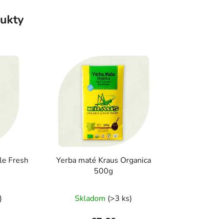
ukty
le Fresh
Yerba maté Kraus Organica
500g
Priemerné
)
Skladom
(>3 ks)
hodnotenie
produktu