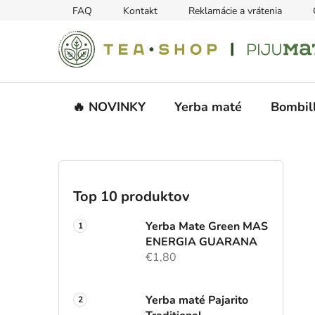
Prejsť
FAQ
Kontakt
Reklamácie a vrátenia
na
obsah
🔥 NOVINKY
Yerba maté
Bombil
B
o
č
Top 10 produktov
n
ý
Yerba Mate Green MAS
p
ENERGIA GUARANA
€1,80
a
n
e
Yerba maté Pajarito