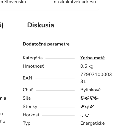
om Slovensku
na akúkoľvek adresu
6)
Diskusia
Dodatočné parametre
Kategória
Yerba maté
Hmotnosť
0.5 kg
77907100003
EAN
31
Chuť
Bylinkové
m a
Sila
🍃🍃🍃🍃
Stonky
🌿🌿🌿
ku
Horkosť
🍊🍊
ť a
Typ
Energetické