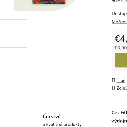
z
5
Dostup
hviezdi
Možnos
€4
€3,90
Jedno
Tlač
Zdieľ
Cez 6
Čerstvé
výdajn
a kvalitné produkty