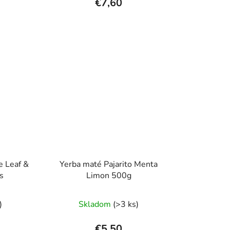
€7,60
je
5,0
z
5
hviezdičiek.
e Leaf &
Yerba maté Pajarito Menta
s
Limon 500g
)
Skladom
(>3 ks)
€5,50