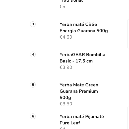
l
Traditional
€5
Yerba maté CBSe
Energia Guarana 500g
€4,60
YerbaGEAR Bombilla
Basic - 17,5 cm
€3,90
Yerba Mate Green
Guarana Premium
500g
€8,50
Yerba maté Pijumaté
Pure Leaf