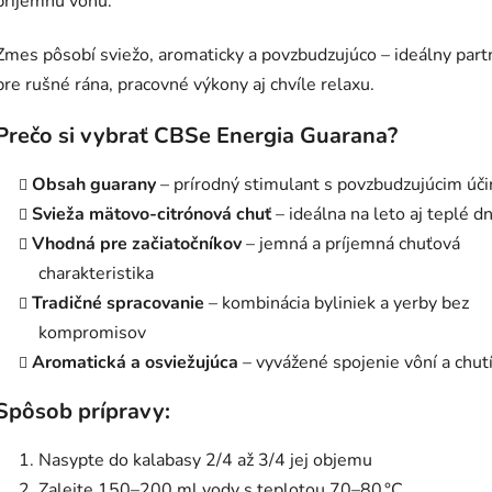
príjemnú vôňu.
Zmes pôsobí sviežo, aromaticky a povzbudzujúco – ideálny part
pre rušné rána, pracovné výkony aj chvíle relaxu.
Prečo si vybrať CBSe Energia Guarana?
Obsah guarany
– prírodný stimulant s povzbudzujúcim úč
Svieža mätovo-citrónová chuť
– ideálna na leto aj teplé dn
Vhodná pre začiatočníkov
– jemná a príjemná chuťová
charakteristika
Tradičné spracovanie
– kombinácia byliniek a yerby bez
kompromisov
Aromatická a osviežujúca
– vyvážené spojenie vôní a chut
Spôsob prípravy:
Nasypte do kalabasy 2/4 až 3/4 jej objemu
Zalejte 150–200 ml vody s teplotou 70–80 °C