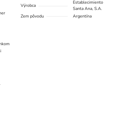
Establecimiento
Výrobca
Santa Ana, S.A.
ner
Zem pôvodu
Argentína
inkom
i
í