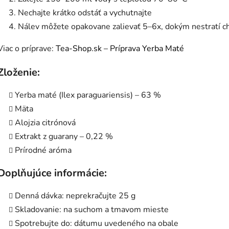
Nechajte krátko odstáť a vychutnajte
Nálev môžete opakovane zalievať 5–6x, dokým nestratí c
Viac o príprave:
Tea-Shop.sk – Príprava Yerba Maté
Zloženie:
Yerba maté (Ilex paraguariensis) – 63 %
Mäta
Alojzia citrónová
Extrakt z guarany – 0,22 %
Prírodné aróma
Doplňujúce informácie:
Denná dávka: neprekračujte 25 g
Skladovanie: na suchom a tmavom mieste
Spotrebujte do: dátumu uvedeného na obale