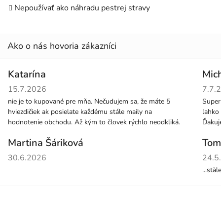
Nepoužívať ako náhradu pestrej stravy
Katarína
Mic
Hodnotenie obchodu je 5 z 5 hviezdičiek.
Hodno
15.7.2026
7.7.
nie je to kupované pre mňa. Nečudujem sa, že máte 5
Super
hviezdičiek ak posielate každému stále maily na
ľahko 
hodnotenie obchodu. Až kým to človek rýchlo neodkliká.
Ďaku
Martina Šáriková
Tom
Hodnotenie obchodu je 5 z 5 hviezdičiek.
Hodno
30.6.2026
24.5
...stà