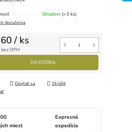
nosť
Skladom
(>3 ks)
čiek.
ti doručenia
,60
/ ks
 bez DPH
tková cena:
DO KOŠÍKA
Opýtať sa
Strážiť
ať
000
Expresná
ých miest
expedícia