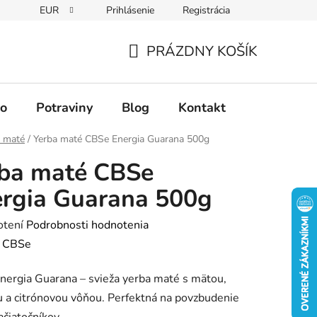
EUR
Prihlásenie
Registrácia
PRÁZDNY KOŠÍK
NÁKUPNÝ
KOŠÍK
vo
Potraviny
Blog
Kontakt
a maté
/
Yerba maté CBSe Energia Guarana 500g
rba maté CBSe
rgia Guarana 500g
rné
otení
Podrobnosti hodnotenia
enie
:
CBSe
tu
ergia Guarana – svieža yerba maté s mätou,
 a citrónovou vôňou. Perfektná na povzbudenie
ačiatočníkov.