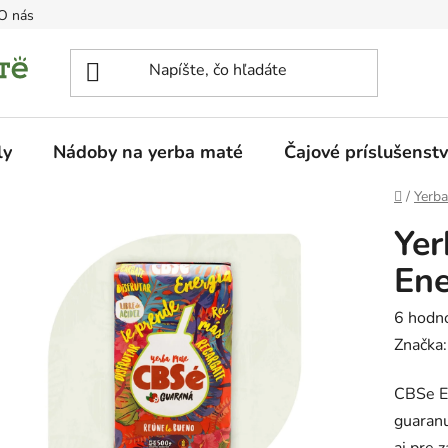
O nás
ly
Nádoby na yerba maté
Čajové príslušenst
Domov
/
Yerb
Ye
Ene
Prieme
6 hodn
hodnot
Značka
produk
CBSe En
je
guaranu
4,7
aj pre z