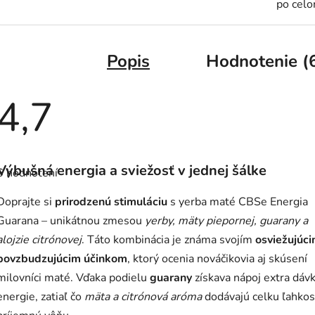
po cel
Popis
Hodnotenie (
4,7
Priemerné
hodnotenie
Výbušná energia a sviežosť v jednej šálke
6 hodnotení
produktu
je
4,7
Doprajte si
prirodzenú stimuláciu
s yerba maté CBSe Energia
z
5
Guarana – unikátnou zmesou
yerby, mäty piepornej, guarany a
hviezdičiek.
alojzie citrónovej
. Táto kombinácia je známa svojím
osviežujúci
povzbudzujúcim účinkom
, ktorý ocenia nováčikovia aj skúsení
milovníci maté. Vďaka podielu
guarany
získava nápoj extra dáv
energie, zatiaľ čo
mäta a citrónová aróma
dodávajú celku ľahkos