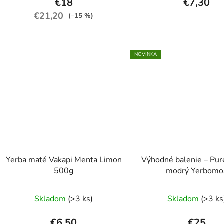
€18
€7,30
€21,20
(–15 %)
NOVINKA
Yerba maté Vakapi Menta Limon
Výhodné balenie – Pur
500g
modrý Yerbomo
Skladom
(>3 ks)
Skladom
(>3 ks
€6,50
€25