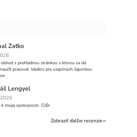
hal Zaťko
tenie obchodu je 5 z 5 hviezdičiek.
2026
 obhod s prehľadnou stránkou s ktorou sa dá
naučiť pracovať. Ideálnz pre ozajstných čajomilov.
jem
áš Lengyel
tenie obchodu je 5 z 5 hviezdičiek.
.2026
le k mojej spokojnosti...🙂👍
Zobraziť ďalšie recenzie