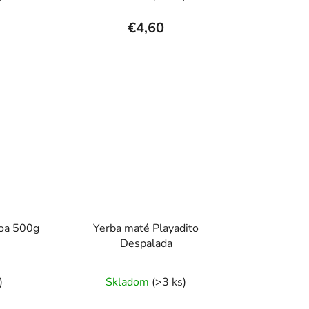
enie
hodnotenie
tu
produktu
€4,60
je
5,0
z
5
čiek.
hviezdičiek.
coa 500g
Yerba maté Playadito
Despalada
rné
Priemerné
)
Skladom
(>3 ks)
enie
hodnotenie
tu
produktu