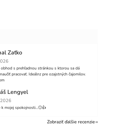
hal Zaťko
tenie obchodu je 5 z 5 hviezdičiek.
2026
 obhod s prehľadnou stránkou s ktorou sa dá
naučiť pracovať. Ideálnz pre ozajstných čajomilov.
jem
áš Lengyel
tenie obchodu je 5 z 5 hviezdičiek.
.2026
le k mojej spokojnosti...🙂👍
Zobraziť ďalšie recenzie