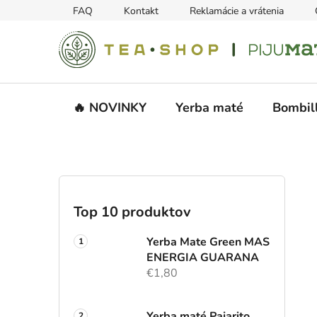
Prejsť
FAQ
Kontakt
Reklamácie a vrátenia
na
obsah
🔥 NOVINKY
Yerba maté
Bombil
B
o
č
Top 10 produktov
n
ý
Yerba Mate Green MAS
p
ENERGIA GUARANA
€1,80
a
n
e
Yerba maté Pajarito