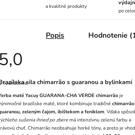
výdajn
a kvalitné produkty
po cel
Popis
Hodnotenie (
5,0
Priemerné
hodnotenie
Brazílska sila chimarrão s guaranou a bylinkami
1 hodnotenie
produktu
je
5,0
Yerba maté Yacuy GUARANA-CHA VERDE chimarrão
je
z
5
výnimočné brazílske maté, ktoré kombinuje tradičné
chimarrão
hviezdičiek.
guaranou, zeleným čajom, ibištekom a feniklom
. Vďaka spôso
rýchleho sušenia ihneď po zbere
má intenzívnu zelenú farbu a
trávovú chuť. Chimarrão neobsahuje horké tóny, a preto je vhod