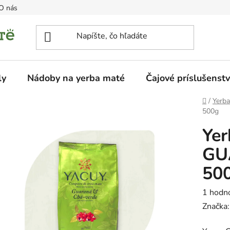
O nás
ly
Nádoby na yerba maté
Čajové príslušenst
Domov
/
Yerb
500g
Yer
GU
50
Prieme
1 hodn
hodnot
Značka
produk