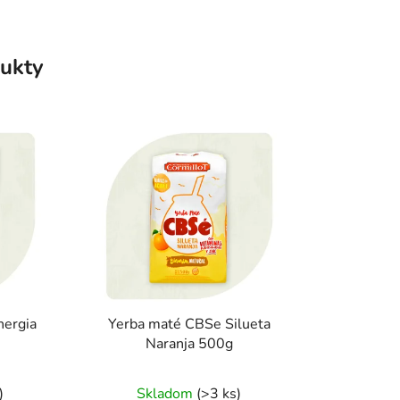
ukty
nergia
Yerba maté CBSe Silueta
Naranja 500g
rné
Priemerné
)
Skladom
(>3 ks)