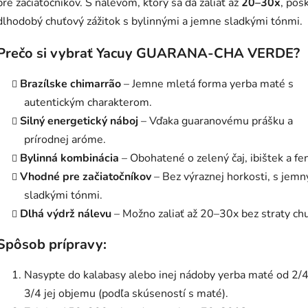
pre začiatočníkov. S nálevom, ktorý sa dá zaliať až
20–30x
, pos
dlhodobý chuťový zážitok s bylinnými a jemne sladkými tónmi.
Prečo si vybrať Yacuy GUARANA-CHA VERDE?
Brazílske chimarrão
– Jemne mletá forma yerba maté s
autentickým charakterom.
Silný energetický náboj
– Vďaka guaranovému prášku a
prírodnej aróme.
Bylinná kombinácia
– Obohatené o zelený čaj, ibištek a fen
Vhodné pre začiatočníkov
– Bez výraznej horkosti, s jem
sladkými tónmi.
Dlhá výdrž nálevu
– Možno zaliať až 20–30x bez straty chu
Spôsob prípravy:
Nasypte do kalabasy alebo inej nádoby yerba maté od 2/
3/4 jej objemu (podľa skúseností s maté).