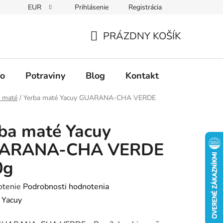
EUR
Prihlásenie
Registrácia
PRÁZDNY KOŠÍK
NÁKUPNÝ
KOŠÍK
vo
Potraviny
Blog
Kontakt
a maté
/
Yerba maté Yacuy GUARANA-CHA VERDE
ba maté Yacuy
ARANA-CHA VERDE
0g
rné
otenie
Podrobnosti hodnotenia
enie
:
Yacuy
tu