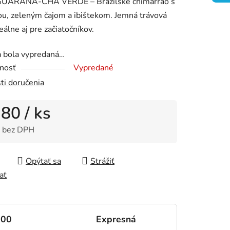
GUARANA-CHA VERDE – Brazílske chimarrão s
u, zeleným čajom a ibištekom. Jemná trávová
deálne aj pre začiatočníkov.
a bola vypredaná…
čiek.
nosť
Vypredané
ti doručenia
,80
/ ks
 bez DPH
tková cena:
Opýtať sa
Strážiť
ať
000
Expresná