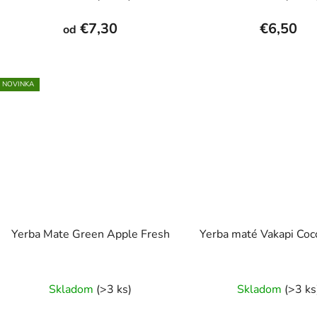
hodnotenie
hodnot
produktu
produk
€7,30
€6,50
od
je
je
5,0
5,0
z
z
NOVINKA
5
5
hviezdičiek.
hviezdi
Yerba Mate Green Apple Fresh
Yerba maté Vakapi Co
Prieme
Skladom
(>3 ks)
Skladom
(>3 ks
hodnot
produk