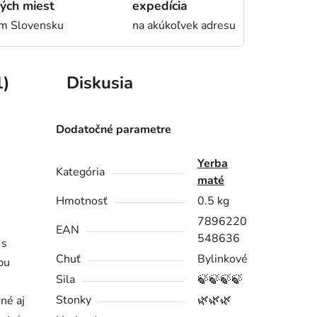
ých miest
expedícia
om Slovensku
na akúkoľvek adresu
1)
Diskusia
Dodatočné parametre
Yerba
Kategória
maté
Hmotnosť
0.5 kg
7896220
EAN
548636
s
Chuť
Bylinkové
bu
Sila
🍃🍃🍃🍃
Stonky
🌿🌿🌿
né aj