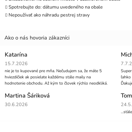
Spotrebujte do: dátumu uvedeného na obale
Nepoužívať ako náhradu pestrej stravy
Katarína
Mic
Hodnotenie obchodu je 5 z 5 hviezdičiek.
Hodno
15.7.2026
7.7.
nie je to kupované pre mňa. Nečudujem sa, že máte 5
Super
hviezdičiek ak posielate každému stále maily na
ľahko 
hodnotenie obchodu. Až kým to človek rýchlo neodkliká.
Ďaku
Martina Šáriková
Tom
Hodnotenie obchodu je 5 z 5 hviezdičiek.
Hodno
30.6.2026
24.5
...stà