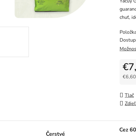
Yacuy 
je
guarano
5,0
chuť, i
z
5
Položk
hviezdi
Dostup
Možnos
€7
€6,60
Jedno
Tlač
Zdieľ
Cez 6
Čerstvé