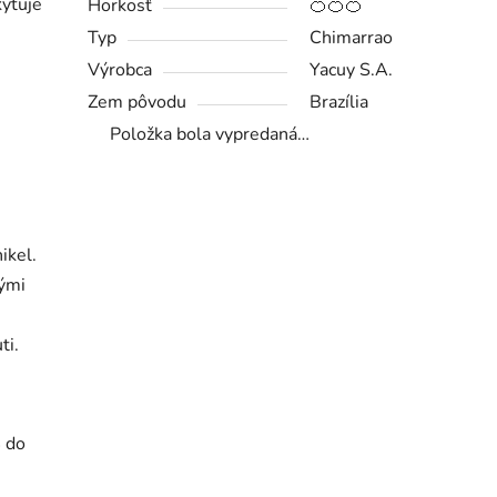
kytuje
Horkosť
🍊🍊🍊
Typ
Chimarrao
Výrobca
Yacuy S.A.
Zem pôvodu
Brazília
Položka bola vypredaná…
ikel.
nými
ti.
4 do