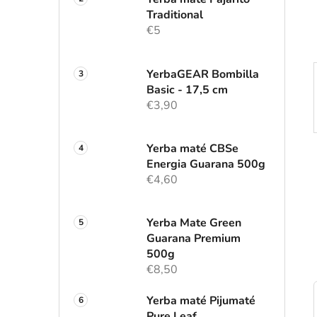
l
Traditional
€5
YerbaGEAR Bombilla
Basic - 17,5 cm
€3,90
Yerba maté CBSe
Energia Guarana 500g
€4,60
Yerba Mate Green
Guarana Premium
500g
€8,50
Yerba maté Pijumaté
Pure Leaf