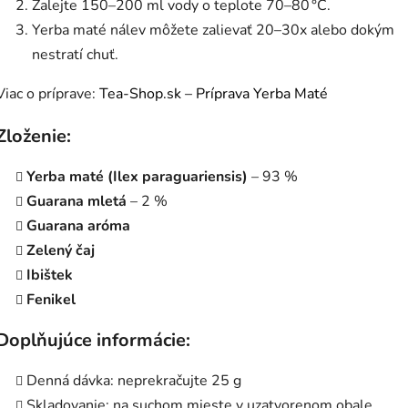
Zalejte 150–200 ml vody o teplote 70–80 °C.
Yerba maté nálev môžete zalievať 20–30x alebo dokým
nestratí chuť.
Viac o príprave:
Tea-Shop.sk – Príprava Yerba Maté
Zloženie:
Yerba maté (Ilex paraguariensis)
– 93 %
Guarana mletá
– 2 %
Guarana aróma
Zelený čaj
Ibištek
Fenikel
Doplňujúce informácie:
Denná dávka: neprekračujte 25 g
Skladovanie: na suchom mieste v uzatvorenom obale