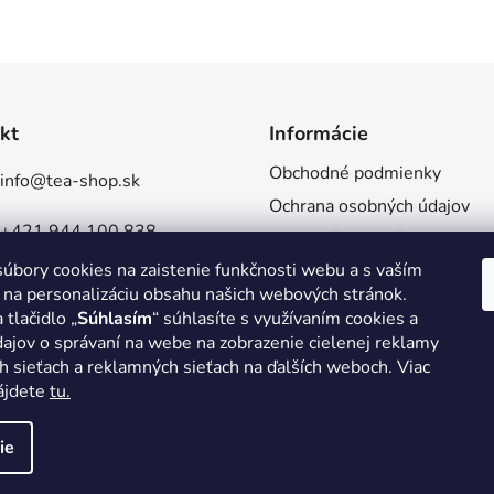
kt
Informácie
Obchodné podmienky
info
@
tea-shop.sk
Ochrana osobných údajov
+421 944 100 838
Reklamácie a vrátenia
úbory cookies na zaistenie funkčnosti webu a s vaším
Doprava a platba
TeaShopSlovensko
 na personalizáciu obsahu našich webových stránok.
Veľkoobchod
 tlačidlo „
Súhlasím
“ súhlasíte s využívaním cookies a
tea_shop_sk
ajov o správaní na webe na zobrazenie cielenej reklamy
h sieťach a reklamných sieťach na ďalších weboch. Viac
nájdete
tu.
ie
hradené.
Upraviť nastavenie cookies