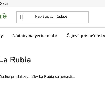
O nás
ly
Nádoby na yerba maté
Čajové príslušenst
La Rubia
Žiadne produkty značky
La Rubia
sa nenašli...