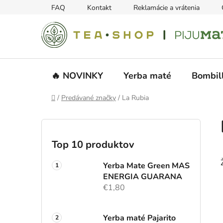
Prejsť
FAQ
Kontakt
Reklamácie a vrátenia
na
obsah
🔥 NOVINKY
Yerba maté
Bombil
Domov
/
Predávané značky
/
La Rubia
B
o
č
Top 10 produktov
n
ý
Yerba Mate Green MAS
p
ENERGIA GUARANA
€1,80
a
n
e
Yerba maté Pajarito