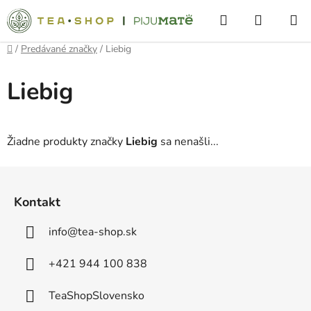
Prejsť
Hľadať
NÁKUP
na
obsah
KOŠÍK
Domov
/
Predávané značky
/
Liebig
Liebig
Žiadne produkty značky
Liebig
sa nenašli...
Z
á
Kontakt
p
ä
info
@
tea-shop.sk
t
i
+421 944 100 838
e
TeaShopSlovensko