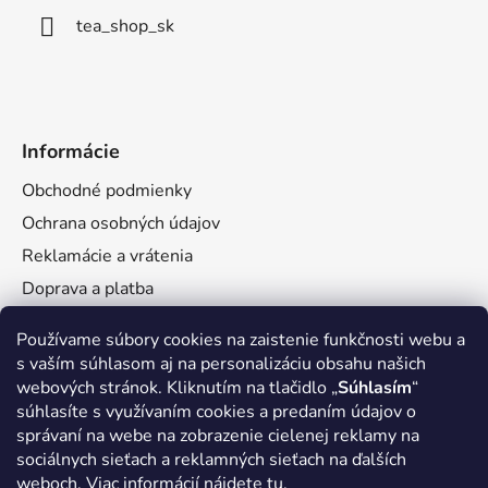
tea_shop_sk
Informácie
Obchodné podmienky
Ochrana osobných údajov
Reklamácie a vrátenia
Doprava a platba
Veľkoobchod
Používame súbory cookies na zaistenie funkčnosti webu a
s vaším súhlasom aj na personalizáciu obsahu našich
webových stránok. Kliknutím na tlačidlo „
Súhlasím
“
súhlasíte s využívaním cookies a predaním údajov o
správaní na webe na zobrazenie cielenej reklamy na
Facebook
sociálnych sieťach a reklamných sieťach na ďalších
weboch. Viac informácií nájdete
tu.