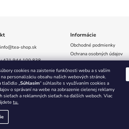
kt
Informácie
Obchodné podmienky
info
@
tea-shop.sk
Ochrana osobných údajov
+421 944 100 838
Reklamácie a vrátenia
úbory cookies na zaistenie funkčnosti webu a s vaším
Doprava a platba
TeaShopSlovensko
 na personalizáciu obsahu našich webových stránok.
Veľkoobchod
 tlačidlo „
Súhlasím
“ súhlasíte s využívaním cookies a
tea_shop_sk
ajov o správaní na webe na zobrazenie cielenej reklamy
h sieťach a reklamných sieťach na ďalších weboch. Viac
nájdete
tu.
ie
hradené.
Upraviť nastavenie cookies