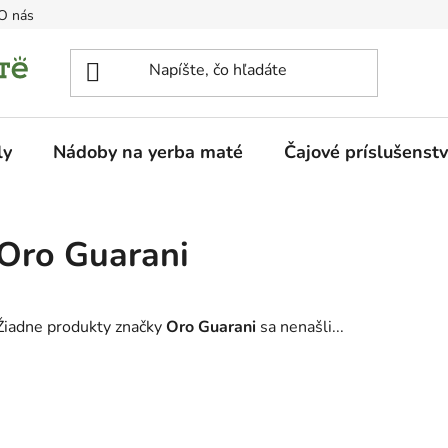
O nás
ly
Nádoby na yerba maté
Čajové príslušenst
Oro Guarani
Žiadne produkty značky
Oro Guarani
sa nenašli...