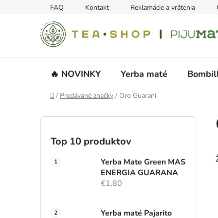
Prejsť
FAQ
Kontakt
Reklamácie a vrátenia
na
obsah
🔥 NOVINKY
Yerba maté
Bombil
Domov
/
Predávané značky
/
Oro Guarani
B
o
č
Top 10 produktov
n
ý
Yerba Mate Green MAS
p
ENERGIA GUARANA
€1,80
a
n
e
Yerba maté Pajarito