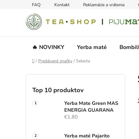
Prejsť
FAQ
Kontakt
Reklamácie a vrátenia
na
obsah
🔥 NOVINKY
Yerba maté
Bombil
Domov
/
Predávané značky
/
Selecta
B
o
č
Top 10 produktov
n
ý
Yerba Mate Green MAS
p
ENERGIA GUARANA
€1,80
a
n
e
Yerba maté Pajarito