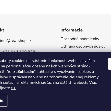
kt
Informácie
Obchodné podmienky
info
@
tea-shop.sk
Ochrana osobných údajov
+421 944 100 838
Reklamácie a vrátenia
úbory cookies na zaistenie funkčnosti webu a s vaším
Doprava a platba
TeaShopSlovensko
 na personalizáciu obsahu našich webových stránok.
Veľkoobchod
 tlačidlo „
Súhlasím
“ súhlasíte s využívaním cookies a
tea_shop_sk
ajov o správaní na webe na zobrazenie cielenej reklamy
h sieťach a reklamných sieťach na ďalších weboch. Viac
nájdete
tu.
ie
hradené.
Upraviť nastavenie cookies