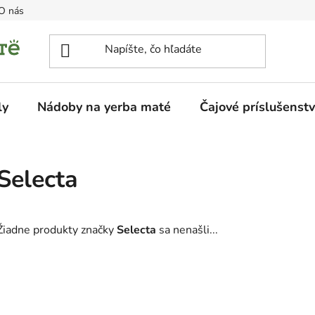
O nás
ly
Nádoby na yerba maté
Čajové príslušenst
Selecta
Žiadne produkty značky
Selecta
sa nenašli...