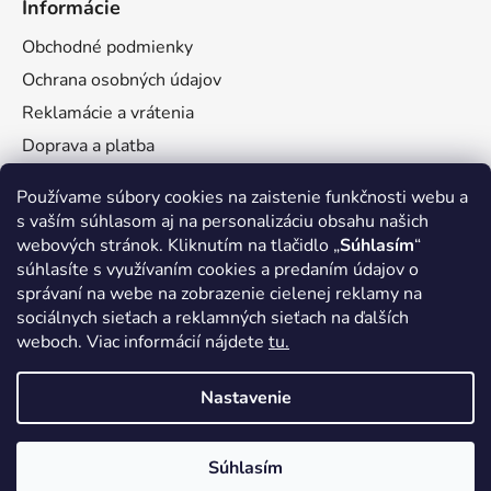
Informácie
s
u
Obchodné podmienky
Ochrana osobných údajov
Reklamácie a vrátenia
Doprava a platba
Veľkoobchod
Používame súbory cookies na zaistenie funkčnosti webu a
s vaším súhlasom aj na personalizáciu obsahu našich
webových stránok. Kliknutím na tlačidlo „
Súhlasím
“
súhlasíte s využívaním cookies a predaním údajov o
správaní na webe na zobrazenie cielenej reklamy na
Facebook
sociálnych sieťach a reklamných sieťach na ďalších
weboch. Viac informácií nájdete
tu.
Nastavenie
Vytvoril Shoptet
Súhlasím
Copyright 2026
Tea-Shop.sk
. Všetky práva vyhradené.