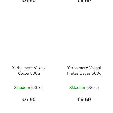
€6,50
€6,50
je
5,0
z
5
hviezdičiek.
Yerba maté Vakapi
Yerba maté Vakapi
Cocoa 500g
Frutas Bayas 500g
Priemerné
Priemerné
Skladom
(>3 ks)
Skladom
(>3 ks)
hodnotenie
hodnotenie
produktu
produktu
€6,50
€6,50
je
je
2,0
1,0