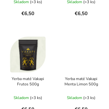
Skladom
(>3 ks)
Skladom
(>3 ks)
k
t
hodnotenie
hodnotenie
t
o
produktu
produktu
€6,50
€6,50
o
v
je
je
v
5,0
3,0
z
z
5
5
hviezdičiek.
hviezdičiek.
Yerba maté Vakapi
Yerba maté Vakapi
Frutos 500g
Menta Limon 500g
Priemerné
Skladom
(>3 ks)
Skladom
(>3 ks)
hodnotenie
produktu