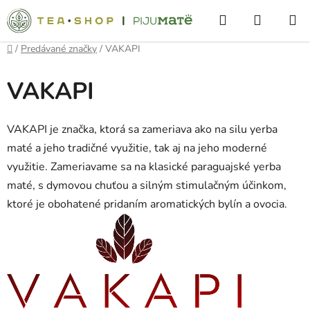
Prejsť
Hľadať
NÁKUP
na
obsah
KOŠÍK
Domov
/
Predávané značky
/
VAKAPI
VAKAPI
VAKAPI je značka, ktorá sa zameriava ako na silu yerba
maté a jeho tradičné využitie, tak aj na jeho moderné
využitie.
Zameriavame sa na klasické paraguajské yerba
maté, s dymovou chuťou a silným stimulačným účinkom,
ktoré je obohatené pridaním aromatických bylín a ovocia.