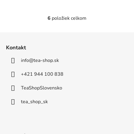
z
z
5
5
6
položiek celkom
O
hviezdičiek.
hviezdičiek.
v
l
Z
á
á
d
Kontakt
p
a
ä
c
info
@
tea-shop.sk
t
i
e
i
+421 944 100 838
p
e
r
TeaShopSlovensko
v
k
tea_shop_sk
y
v
ý
p
i