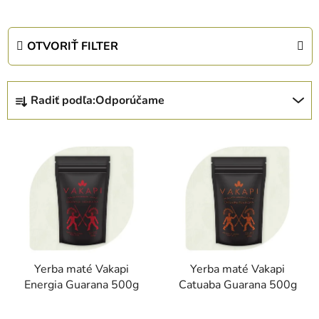
OTVORIŤ FILTER
R
Radiť podľa:
Odporúčame
a
d
V
e
ý
n
p
i
i
e
s
p
p
r
r
o
Yerba maté Vakapi
Yerba maté Vakapi
o
d
Energia Guarana 500g
Catuaba Guarana 500g
d
u
u
k
Priemerné
Priemerné