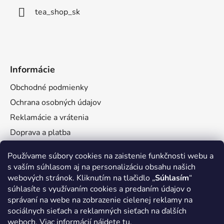
tea_shop_sk
Informácie
Obchodné podmienky
Ochrana osobných údajov
Reklamácie a vrátenia
Doprava a platba
Veľkoobchod
Používame súbory cookies na zaistenie funkčnosti webu a
s vaším súhlasom aj na personalizáciu obsahu našich
webových stránok. Kliknutím na tlačidlo „
Súhlasím
“
súhlasíte s využívaním cookies a predaním údajov o
správaní na webe na zobrazenie cielenej reklamy na
Facebook
sociálnych sieťach a reklamných sieťach na ďalších
weboch. Viac informácií nájdete
tu.