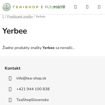
Prejsť
Hľadať
NÁKUP
na
obsah
KOŠÍK
Domov
/
Predávané značky
/
Yerbee
Yerbee
Žiadne produkty značky
Yerbee
sa nenašli...
Z
á
Kontakt
p
ä
info
@
tea-shop.sk
t
i
+421 944 100 838
e
TeaShopSlovensko