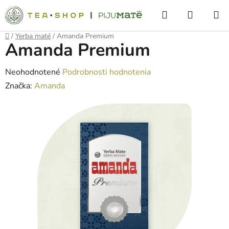
Prejsť
Hľadať
NÁKUP
na
obsah
KOŠÍK
Domov
/
Yerba maté
/
Amanda Premium
Amanda Premium
Priemerné
Neohodnotené
Podrobnosti hodnotenia
hodnotenie
Značka:
Amanda
produktu
je
0,0
z
5
hviezdičiek.