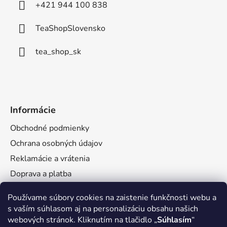
i
+421 944 100 838
e
TeaShopSlovensko
tea_shop_sk
Informácie
Obchodné podmienky
Ochrana osobných údajov
Reklamácie a vrátenia
Doprava a platba
Veľkoobchod
Používame súbory cookies na zaistenie funkčnosti webu a
s vaším súhlasom aj na personalizáciu obsahu našich
webových stránok. Kliknutím na tlačidlo „
Súhlasím
“