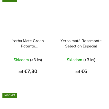
hviezdičiek.
hviezdičiek.
Yerba Mate Green
Yerba maté Rosamonte
Potente
Selection Especial
(Temperamento
Priemerné
Intenso)
Skladom
(>3 ks)
Skladom
(>3 ks)
hodnotenie
produktu
€7,30
€6
od
od
je
5,0
z
5
NOVINKA
hviezdičiek.