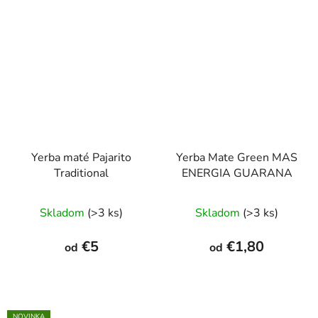
Yerba maté Pajarito
Yerba Mate Green MAS
Traditional
ENERGIA GUARANA
Priemerné
Priemerné
Skladom
(>3 ks)
Skladom
(>3 ks)
hodnotenie
hodnotenie
produktu
produktu
€5
€1,80
od
od
je
je
5,0
4,9
z
z
5
5
NOVINKA