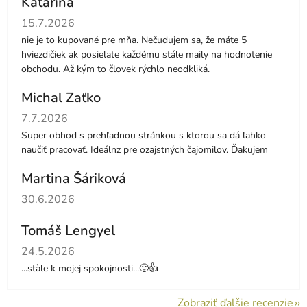
Katarína
Hodnotenie obchodu je 5 z 5 hviezdičiek.
15.7.2026
nie je to kupované pre mňa. Nečudujem sa, že máte 5
hviezdičiek ak posielate každému stále maily na hodnotenie
obchodu. Až kým to človek rýchlo neodkliká.
Michal Zaťko
Hodnotenie obchodu je 5 z 5 hviezdičiek.
7.7.2026
Super obhod s prehľadnou stránkou s ktorou sa dá ľahko
naučiť pracovať. Ideálnz pre ozajstných čajomilov. Ďakujem
Martina Šáriková
Hodnotenie obchodu je 5 z 5 hviezdičiek.
30.6.2026
Tomáš Lengyel
Hodnotenie obchodu je 5 z 5 hviezdičiek.
24.5.2026
...stàle k mojej spokojnosti...🙂👍
Zobraziť ďalšie recenzie