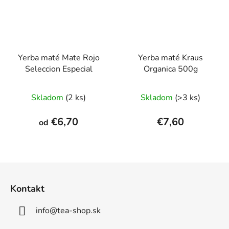
Yerba maté Mate Rojo
Yerba maté Kraus
Seleccion Especial
Organica 500g
Priemerné
Skladom
(2 ks)
Skladom
(>3 ks)
hodnotenie
produktu
€6,70
€7,60
od
je
5,0
z
Z
5
á
hviezdičiek.
Kontakt
p
ä
info
@
tea-shop.sk
t