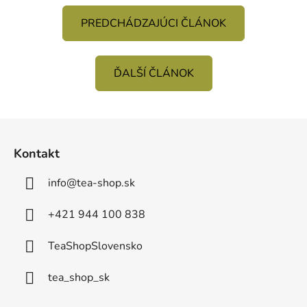
PREDCHÁDZAJÚCI ČLÁNOK
ĎALŠÍ ČLÁNOK
Z
á
Kontakt
p
ä
info
@
tea-shop.sk
t
i
+421 944 100 838
e
TeaShopSlovensko
tea_shop_sk