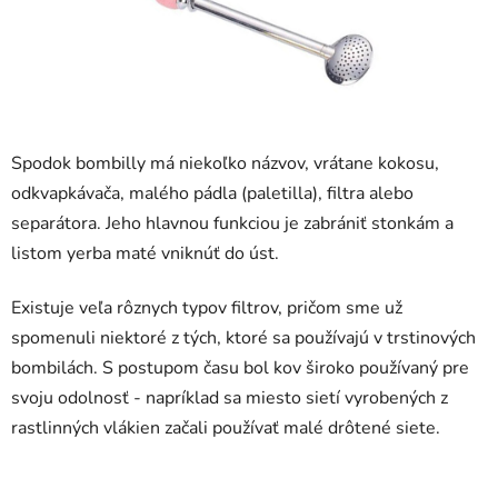
Spodok bombilly má niekoľko názvov, vrátane kokosu,
odkvapkávača, malého pádla (paletilla), filtra alebo
separátora. Jeho hlavnou funkciou je zabrániť stonkám a
listom yerba maté vniknúť do úst.
Existuje veľa rôznych typov filtrov, pričom sme už
spomenuli niektoré z tých, ktoré sa používajú v trstinových
bombilách. S postupom času bol kov široko používaný pre
svoju odolnosť - napríklad sa miesto sietí vyrobených z
rastlinných vlákien začali používať malé drôtené siete.