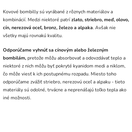
Kovové bombilly sú vyrábané z rôznych materiálov a
kombinácií. Medzi niektoré patrí
zlato, striebro, meď, olovo,
cín, nerezová oceľ, bronz, železo a alpaka
. Avšak nie
všetky majú rovnakú kvalitu.
Odporúčame vyhnúť sa cínovým alebo železným
bombilám,
pretože môžu absorbovať a odovzdávať teplo a
niektoré z nich môžu byť pokryté kyanidom medi a niklom,
čo môže viesť k ich postupnému rozpadu. Miesto toho
odporúčame zvážiť striebro, nerezovú oceľ a alpaku - tieto
materiály sú odolné, trvácne a neprenášajú toľko tepla ako
iné možnosti.