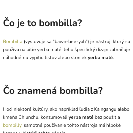
Čo je to bombilla?
Bombilla
(vyslovuje sa "bawn-bee-yah") je nástroj, ktorý sa
používa na pitie yerba maté. Jeho špecifický dizajn zabraňuje
náhodnému vypitiu listov alebo stoniek
yerba maté
.
Čo znamená bombilla?
Hoci niektoré kultúry, ako napríklad ľudia z Kaingangu alebo
kmeňa Ch'unchu, konzumovali
yerba maté
bez použitia
bombilly
, samotné používanie tohto nástroja má hlboké