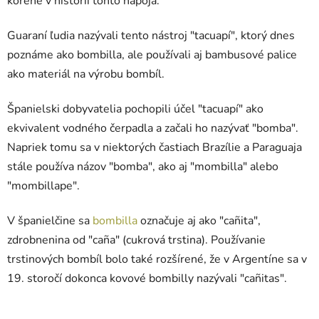
korene v histórii tohto nápoja.
Guaraní ľudia nazývali tento nástroj "tacuapí", ktorý dnes
poznáme ako bombilla, ale používali aj bambusové palice
ako materiál na výrobu bombíl.
Španielski dobyvatelia pochopili účel "tacuapí" ako
ekvivalent vodného čerpadla a začali ho nazývať "bomba".
Napriek tomu sa v niektorých častiach Brazílie a Paraguaja
stále používa názov "bomba", ako aj "mombilla" alebo
"mombillape".
V španielčine sa
bombilla
označuje aj ako "cañita",
zdrobnenina od "caña" (cukrová trstina). Používanie
trstinových bombíl bolo také rozšírené, že v Argentíne sa v
19. storočí dokonca kovové bombilly nazývali "cañitas".