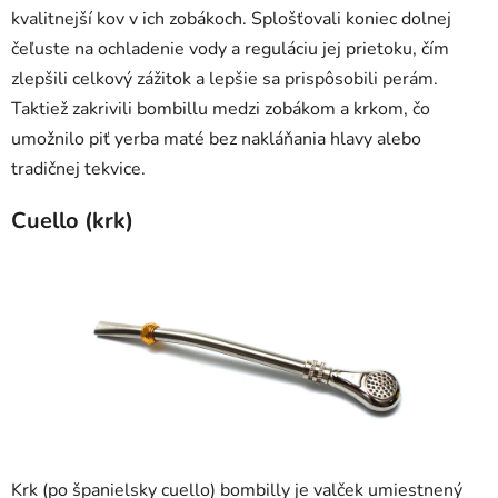
kvalitnejší kov v ich zobákoch. Splošťovali koniec dolnej
čeľuste na ochladenie vody a reguláciu jej prietoku, čím
zlepšili celkový zážitok a lepšie sa prispôsobili perám.
Taktiež zakrivili bombillu medzi zobákom a krkom, čo
umožnilo piť yerba maté bez nakláňania hlavy alebo
tradičnej tekvice.
Cuello (krk)
Krk (po španielsky cuello) bombilly je valček umiestnený