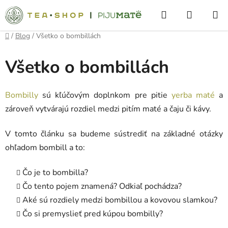
Prejsť
Hľadať
NÁKUP
na
obsah
KOŠÍK
Domov
/
Blog
/
Všetko o bombillách
Všetko o bombillách
Bombilly
sú kľúčovým doplnkom pre pitie
yerba maté
a
zároveň vytvárajú rozdiel medzi pitím maté a čaju či kávy.
V tomto článku sa budeme sústrediť na základné otázky
ohľadom bombill a to:
Čo je to bombilla?
Čo tento pojem znamená? Odkiaľ pochádza?
Aké sú rozdiely medzi bombillou a kovovou slamkou?
Čo si premyslieť pred kúpou bombilly?