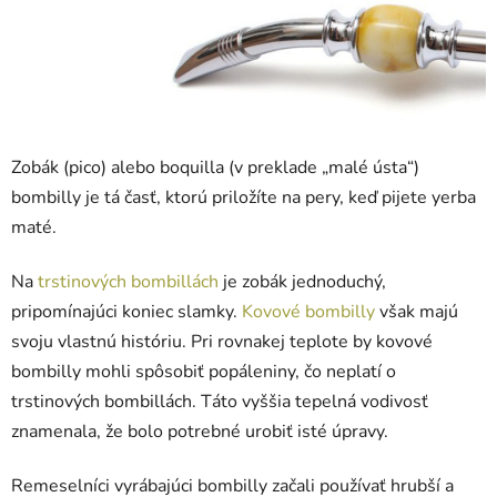
Zobák (pico) alebo boquilla (v preklade „malé ústa“)
bombilly je tá časť, ktorú priložíte na pery, keď pijete yerba
maté.
Na
trstinových bombillách
je zobák jednoduchý,
pripomínajúci koniec slamky.
Kovové bombilly
však majú
svoju vlastnú históriu. Pri rovnakej teplote by kovové
bombilly mohli spôsobiť popáleniny, čo neplatí o
trstinových bombillách. Táto vyššia tepelná vodivosť
znamenala, že bolo potrebné urobiť isté úpravy.
Remeselníci vyrábajúci bombilly začali používať hrubší a