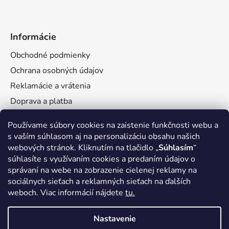
Informácie
Obchodné podmienky
Ochrana osobných údajov
Reklamácie a vrátenia
Doprava a platba
Veľkoobchod
Používame súbory cookies na zaistenie funkčnosti webu a
s vaším súhlasom aj na personalizáciu obsahu našich
webových stránok. Kliknutím na tlačidlo „
Súhlasím
“
súhlasíte s využívaním cookies a predaním údajov o
správaní na webe na zobrazenie cielenej reklamy na
Facebook
sociálnych sieťach a reklamných sieťach na ďalších
weboch. Viac informácií nájdete
tu.
Nastavenie