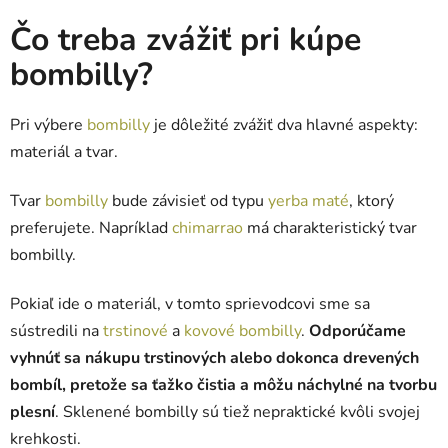
Čo treba zvážiť pri kúpe
bombilly?
Pri výbere
bombilly
je dôležité zvážiť dva hlavné aspekty:
materiál a tvar.
Tvar
bombilly
bude závisieť od typu
yerba maté
, ktorý
preferujete. Napríklad
chimarrao
má charakteristický tvar
bombilly.
Pokiaľ ide o materiál, v tomto sprievodcovi sme sa
sústredili na
trstinové
a
kovové bombilly
.
Odporúčame
vyhnúť sa nákupu trstinových alebo dokonca drevených
bombíl, pretože sa ťažko čistia a môžu náchylné na tvorbu
plesní
. Sklenené bombilly sú tiež nepraktické kvôli svojej
krehkosti.