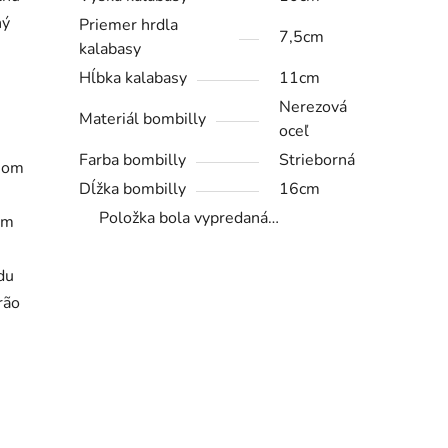
ný
Priemer hrdla
7,5cm
kalabasy
Hĺbka kalabasy
11cm
Nerezová
Materiál bombilly
oceľ
Farba bombilly
Strieborná
dnom
Dĺžka bombilly
16cm
Položka bola vypredaná…
ým
du
rão