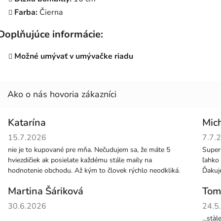
Farba:
Čierna
Doplňujúce informácie:
Možné umývať v umývačke riadu
Katarína
Mic
Hodnotenie obchodu je 5 z 5 hviezdičiek.
Hodno
15.7.2026
7.7.
nie je to kupované pre mňa. Nečudujem sa, že máte 5
Super
hviezdičiek ak posielate každému stále maily na
ľahko 
hodnotenie obchodu. Až kým to človek rýchlo neodkliká.
Ďaku
Martina Šáriková
Tom
Hodnotenie obchodu je 5 z 5 hviezdičiek.
Hodno
30.6.2026
24.5
...stà