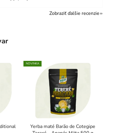
Zobraziť ďalšie recenzie
var
NOVINKA
ditional
Yerba maté Barão de Cotegipe
Tereré – Ananás Mäta 500 g