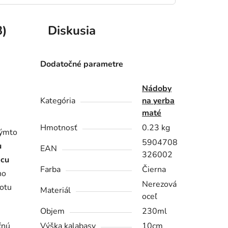
3)
Diskusia
Dodatočné parametre
Nádoby
Kategória
na yerba
maté
Hmotnosť
0.23 kg
týmto
5904708
u
EAN
326002
acu
Farba
Čierna
ho
Nerezová
lotu
Materiál
oceľ
Objem
230ml
čnú
Výška kalabasy
10cm