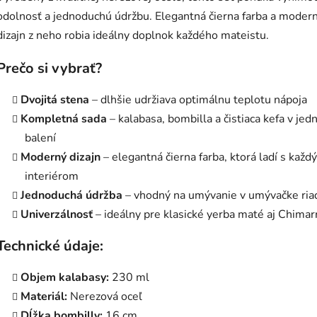
odolnosť a jednoduchú údržbu. Elegantná čierna farba a moder
dizajn z neho robia ideálny doplnok každého mateistu.
Prečo si vybrať?
Dvojitá stena
– dlhšie udržiava optimálnu teplotu nápoja
Kompletná sada
– kalabasa, bombilla a čistiaca kefa v je
balení
Moderný dizajn
– elegantná čierna farba, ktorá ladí s každ
interiérom
Jednoduchá údržba
– vhodný na umývanie v umývačke ria
Univerzálnosť
– ideálny pre klasické yerba maté aj Chimar
Technické údaje:
Objem kalabasy:
230 ml
Materiál:
Nerezová oceľ
Dĺžka bombilly:
16 cm