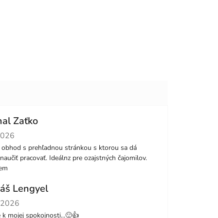
hal Zaťko
tenie obchodu je 5 z 5 hviezdičiek.
2026
 obhod s prehľadnou stránkou s ktorou sa dá
naučiť pracovať. Ideálnz pre ozajstných čajomilov.
jem
áš Lengyel
tenie obchodu je 5 z 5 hviezdičiek.
.2026
le k mojej spokojnosti...🙂👍