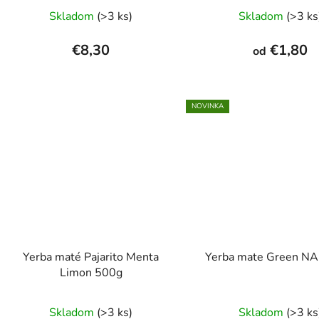
Priemerné
Prieme
Skladom
(>3 ks)
Skladom
(>3 ks
hodnotenie
hodnot
produktu
produk
€8,30
€1,80
od
je
je
5,0
4,9
z
z
NOVINKA
5
5
hviezdičiek.
hviezdi
Yerba maté Pajarito Menta
Yerba mate Green N
Limon 500g
Skladom
(>3 ks)
Skladom
(>3 ks