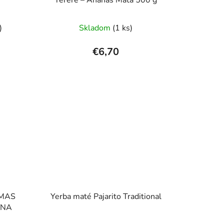
rné
)
Skladom
(1 ks)
enie
tu
€6,70
čiek.
 MAS
Yerba maté Pajarito Traditional
ANA