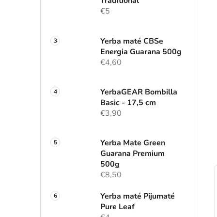
l
Traditional
€5
Yerba maté CBSe
Energia Guarana 500g
€4,60
YerbaGEAR Bombilla
Basic - 17,5 cm
€3,90
Yerba Mate Green
Guarana Premium
500g
€8,50
Yerba maté Pijumaté
Pure Leaf