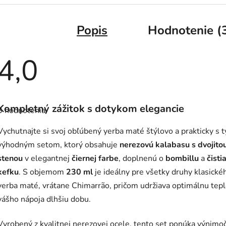
Popis
Hodnotenie (
4,0
Priemerné
hodnotenie
Kompletný zážitok s dotykom elegancie
3 hodnotenia
produktu
je
4,0
Vychutnajte si svoj obľúbený yerba maté štýlovo a prakticky s 
z
5
výhodným setom, ktorý obsahuje
nerezovú kalabasu s dvojito
hviezdičiek.
stenou
v elegantnej
čiernej farbe
, doplnenú o
bombillu
a
čisti
kefku
. S objemom
230 ml
je ideálny pre všetky druhy klasické
yerba maté, vrátane Chimarrão, pričom udržiava optimálnu tep
vášho nápoja dlhšiu dobu.
Vyrobený z kvalitnej nerezovej ocele, tento set ponúka výnimo