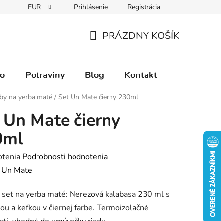
EUR
Prihlásenie
Registrácia
PRÁZDNY KOŠÍK
NÁKUPNÝ
KOŠÍK
vo
Potraviny
Blog
Kontakt
by na yerba maté
/
Set Un Mate čierny 230ml
 Un Mate čierny
0ml
rné
otenia
Podrobnosti hodnotenia
enie
:
Un Mate
tu
 set na yerba maté: Nerezová kalabasa 230 ml s
ou a kefkou v čiernej farbe. Termoizolačné
sti, vhodné do umývačky riadu.