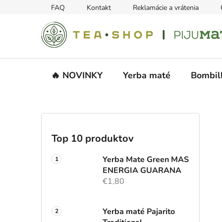
Prejsť
FAQ
Kontakt
Reklamácie a vrátenia
na
obsah
🔥 NOVINKY
Yerba maté
Bombil
B
o
č
Top 10 produktov
n
ý
Yerba Mate Green MAS
p
ENERGIA GUARANA
€1,80
a
n
e
Yerba maté Pajarito