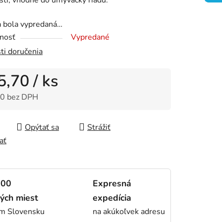
a bola vypredaná…
čiek.
nosť
Vypredané
ti doručenia
5,70
/ ks
0 bez DPH
tková cena:
Opýtať sa
Strážiť
ať
000
Expresná
ých miest
expedícia
om Slovensku
na akúkoľvek adresu