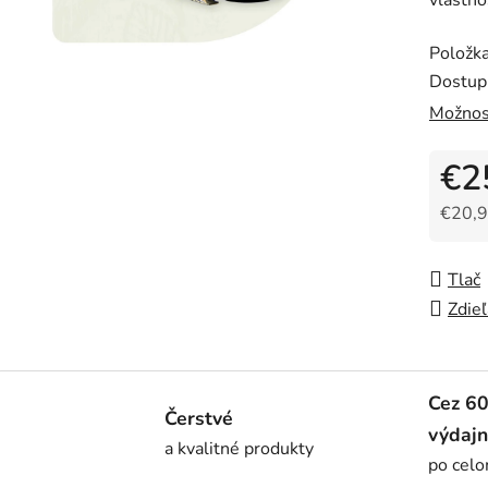
z
5
Položk
hviezdi
Dostup
Možnos
€2
€20,9
Jedno
Tlač
Zdieľ
Cez 6
Čerstvé
výdajn
a kvalitné produkty
po cel