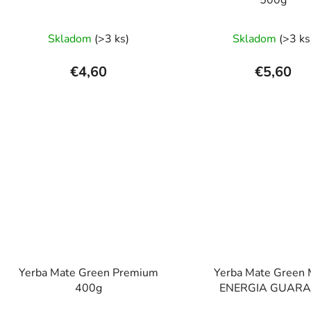
Priemerné
Prieme
Skladom
(>3 ks)
Skladom
(>3 ks
hodnotenie
hodnot
produktu
produk
€4,60
€5,60
je
je
4,5
5,0
z
z
5
5
hviezdičiek.
hviezdi
Yerba Mate Green Premium
Yerba Mate Green
400g
ENERGIA GUAR