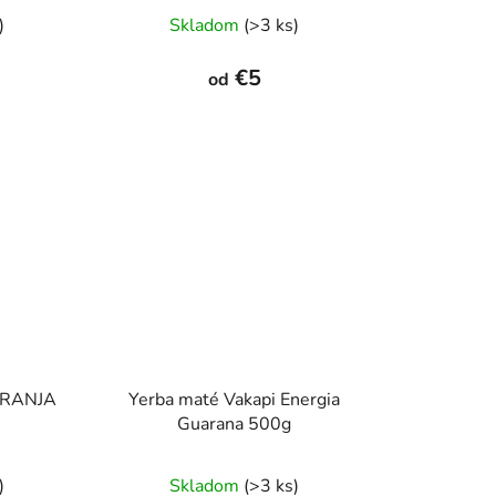
rné
Priemerné
)
Skladom
(>3 ks)
enie
hodnotenie
tu
produktu
€5
od
je
5,0
z
5
čiek.
hviezdičiek.
ARANJA
Yerba maté Vakapi Energia
Guarana 500g
Priemerné
)
Skladom
(>3 ks)