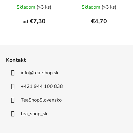
Priemerné
Skladom
(>3 ks)
Skladom
(>3 ks)
hodnotenie
produktu
€7,30
€4,70
od
je
5,0
z
Z
5
á
hviezdičiek.
Kontakt
p
ä
info
@
tea-shop.sk
t
i
+421 944 100 838
e
TeaShopSlovensko
tea_shop_sk