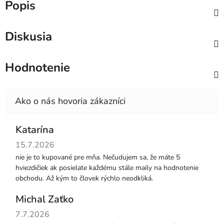
Popis
Diskusia
Hodnotenie
Katarína
Hodnotenie obchodu je 5 z 5 hviezdičiek.
15.7.2026
nie je to kupované pre mňa. Nečudujem sa, že máte 5
hviezdičiek ak posielate každému stále maily na hodnotenie
obchodu. Až kým to človek rýchlo neodkliká.
Michal Zaťko
Hodnotenie obchodu je 5 z 5 hviezdičiek.
7.7.2026