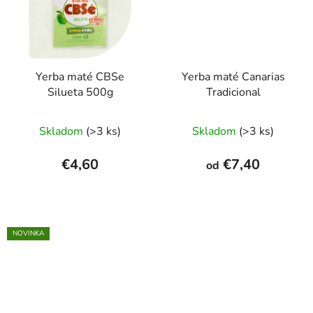
Yerba maté CBSe
Yerba maté Canarias
Silueta 500g
Tradicional
Priemerné
Priemerné
Skladom
(>3 ks)
Skladom
(>3 ks)
hodnotenie
hodnotenie
produktu
produktu
€4,60
€7,40
od
je
je
4,5
5,0
z
z
5
5
NOVINKA
hviezdičiek.
hviezdičiek.