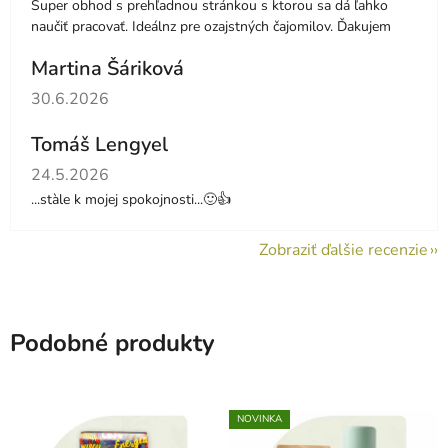
Super obhod s prehľadnou stránkou s ktorou sa dá ľahko
naučiť pracovať. Ideálnz pre ozajstných čajomilov. Ďakujem
Martina Šáriková
Hodnotenie obchodu je 5 z 5 hviezdičiek.
30.6.2026
Tomáš Lengyel
Hodnotenie obchodu je 5 z 5 hviezdičiek.
24.5.2026
...stàle k mojej spokojnosti...🙂👍
Zobraziť ďalšie recenzie
Podobné produkty
NOVINKA