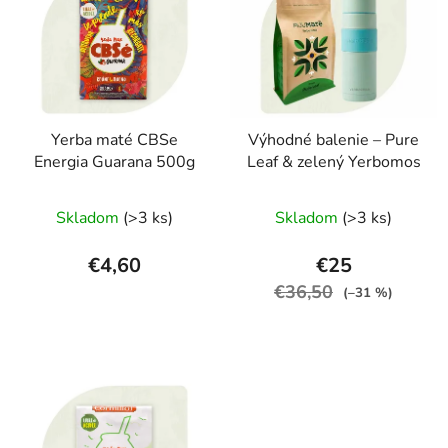
Yerba maté CBSe
Výhodné balenie – Pure
Energia Guarana 500g
Leaf & zelený Yerbomos
Priemerné
Skladom
(>3 ks)
Skladom
(>3 ks)
hodnotenie
produktu
€4,60
€25
je
€36,50
(–31 %)
4,7
z
5
hviezdičiek.