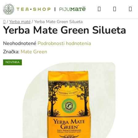
Prejsť
Hľadať
NÁKUP
na
obsah
KOŠÍK
Domov
/
Yerba maté
/
Yerba Mate Green Silueta
Yerba Mate Green Silueta
Priemerné
Neohodnotené
Podrobnosti hodnotenia
hodnotenie
Značka:
Mate Green
produktu
NOVINKA
je
0,0
z
5
hviezdičiek.