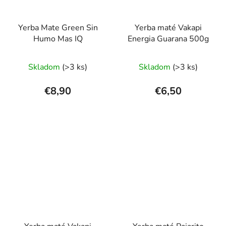
Yerba Mate Green Sin
Yerba maté Vakapi
Humo Mas IQ
Energia Guarana 500g
Priemerné
Skladom
(>3 ks)
Skladom
(>3 ks)
hodnotenie
produktu
€8,90
€6,50
je
5,0
z
5
hviezdičiek.