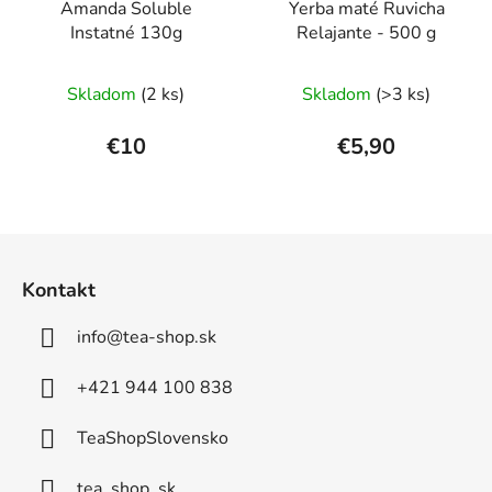
Amanda Soluble
Yerba maté Ruvicha
Instatné 130g
Relajante - 500 g
Skladom
(2 ks)
Skladom
(>3 ks)
€10
€5,90
Z
á
Kontakt
p
ä
info
@
tea-shop.sk
t
i
+421 944 100 838
e
TeaShopSlovensko
tea_shop_sk