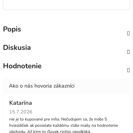
Popis
Diskusia
Hodnotenie
Katarína
Hodnotenie obchodu je 5 z 5 hviezdičiek.
15.7.2026
nie je to kupované pre mňa. Nečudujem sa, že máte 5
hviezdičiek ak posielate každému stále maily na hodnotenie
obchodu. Až kým to človek rýchlo neodkliká.