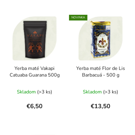
NOVINKA
Yerba maté Vakapi
Yerba maté Flor de Lis
Catuaba Guarana 500g
Barbacuá - 500 g
Priemerné
Skladom
(>3 ks)
Skladom
(>3 ks)
hodnotenie
produktu
€6,50
€13,50
je
3,0
z