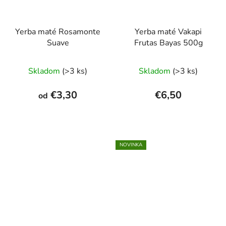
Yerba maté Rosamonte
Yerba maté Vakapi
Suave
Frutas Bayas 500g
Priemerné
Skladom
(>3 ks)
Skladom
(>3 ks)
hodnotenie
produktu
€3,30
€6,50
od
je
1,0
z
5
NOVINKA
hviezdičiek.