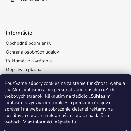
Informácie
Obchodné podmienky
Ochrana osobných údajov
Reklamácie a vrátenia
Doprava a platba
Veľkoobchod
Používame súbory cookies na zaistenie funkčnosti webu a
s vaším súhlasom aj na personalizáciu obsahu našich
webových stránok. Kliknutím na tlačidlo „
Súhlasím
“
súhlasíte s využívaním cookies a predaním údajov o
správaní na webe na zobrazenie cielenej reklamy na
Facebook
sociálnych sieťach a reklamných sieťach na ďalších
weboch. Viac informácií nájdete
tu.