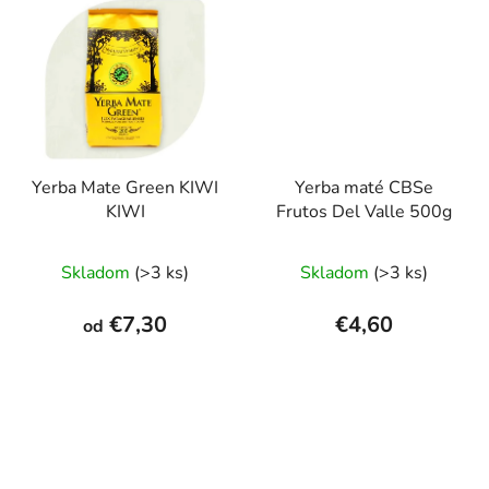
5
hviezdičiek.
Yerba Mate Green KIWI
Yerba maté CBSe
KIWI
Frutos Del Valle 500g
Priemerné
Priemerné
Skladom
(>3 ks)
Skladom
(>3 ks)
hodnotenie
hodnotenie
produktu
produktu
€7,30
€4,60
od
je
je
5,0
5,0
z
z
5
5
hviezdičiek.
hviezdičiek.