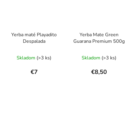
Yerba maté Playadito
Yerba Mate Green
Despalada
Guarana Premium 500g
Priemerné
Priemerné
Skladom
(>3 ks)
Skladom
(>3 ks)
hodnotenie
hodnotenie
produktu
produktu
€7
€8,50
je
je
5,0
5,0
z
z
5
5
hviezdičiek.
hviezdičiek.