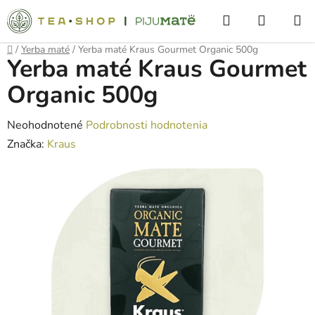
Prejsť
Hľadať
NÁKUP
na
obsah
KOŠÍK
Domov
/
Yerba maté
/
Yerba maté Kraus Gourmet Organic 500g
Yerba maté Kraus Gourmet
Organic 500g
Priemerné
Neohodnotené
Podrobnosti hodnotenia
hodnotenie
Značka:
Kraus
produktu
je
0,0
z
5
hviezdičiek.