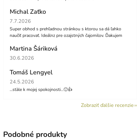
Michal Zaťko
Hodnotenie obchodu je 5 z 5 hviezdičiek.
7.7.2026
Super obhod s prehľadnou stránkou s ktorou sa dá ľahko
naučiť pracovať. Ideálnz pre ozajstných čajomilov. Ďakujem
Martina Šáriková
Hodnotenie obchodu je 5 z 5 hviezdičiek.
30.6.2026
Tomáš Lengyel
Hodnotenie obchodu je 5 z 5 hviezdičiek.
24.5.2026
...stàle k mojej spokojnosti...🙂👍
Zobraziť ďalšie recenzie
Podobné produkty